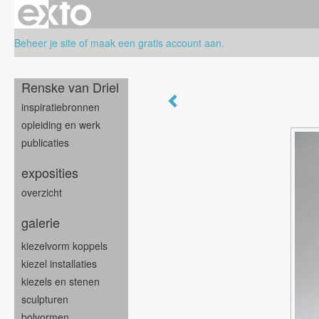
Beheer je site
of
maak een gratis account aan
.
Renske van Driel
inspiratiebronnen
opleiding en werk
publicaties
exposities
overzicht
galerie
kiezelvorm koppels
kiezel installaties
kiezels en stenen
sculpturen
bolvormen