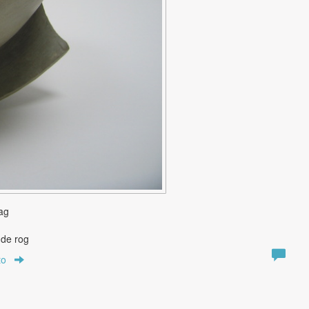
ag
de rog
to