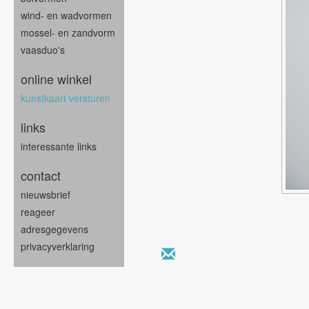
wind- en wadvormen
mossel- en zandvorm
vaasduo's
online winkel
kunstkaart versturen
links
interessante links
contact
nieuwsbrief
reageer
adresgegevens
privacyverklaring